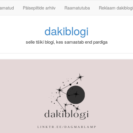
Skip to content
aamatud
Päisepiltide arhiiv
Raamatutuba
Reklaam dakiblog
dakiblogi
selle tšiki blogi, kes samastab end pardiga