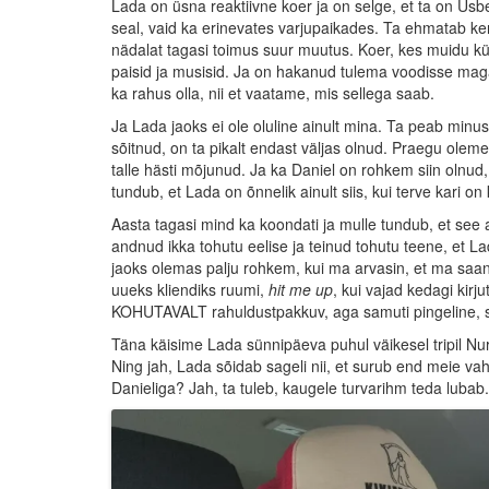
Lada on üsna reaktiivne koer ja on selge, et ta on Usbe
seal, vaid ka erinevates varjupaikades. Ta ehmatab ker
nädalat tagasi toimus suur muutus. Koer, kes muidu küll
paisid ja musisid. Ja on hakanud tulema voodisse maga
ka rahus olla, nii et vaatame, mis sellega saab.
Ja Lada jaoks ei ole oluline ainult mina. Ta peab minust
sõitnud, on ta pikalt endast väljas olnud. Praegu ole
talle hästi mõjunud. Ja ka Daniel on rohkem siin olnud
tundub, et Lada on õnnelik ainult siis, kui terve kari on
Aasta tagasi mind ka koondati ja mulle tundub, et see 
andnud ikka tohutu eelise ja teinud tohutu teene, et L
jaoks olemas palju rohkem, kui ma arvasin, et ma saan 
uueks kliendiks ruumi,
hit me up
, kui vajad kedagi kirj
KOHUTAVALT rahuldustpakkuv, aga samuti pingeline, si
Täna käisime Lada sünnipäeva puhul väikesel tripil Nurme
Ning jah, Lada sõidab sageli nii, et surub end meie vah
Danieliga? Jah, ta tuleb, kaugele turvarihm teda lubab.