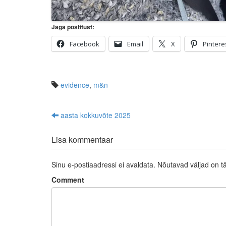
Jaga postitust:
Facebook
Email
X
Pintere
evidence
,
m&n
aasta kokkuvõte 2025
Post navigation
Lisa kommentaar
Sinu e-postiaadressi ei avaldata.
Nõutavad väljad on t
Comment