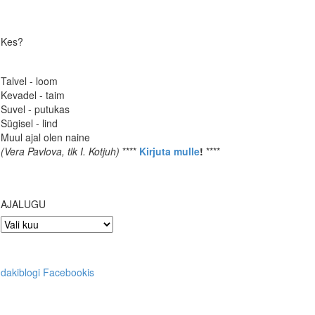
Kes?
Talvel - loom
Kevadel - taim
Suvel - putukas
Sügisel - lind
Muul ajal olen naine
(Vera Pavlova, tlk I. Kotjuh)
****
Kirjuta mulle
!
****
AJALUGU
AJALUGU
dakiblogi Facebookis