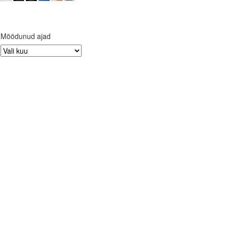
Möödunud ajad
Möödunud
ajad