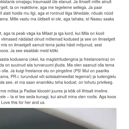
kistanis omajagu traumasid üle elanud. Ja ilmselt mitte ainult
gelt, ta on reaktiivne, aga me tegeleme sellega. Ja paar
 alati hoidis mu ligi, aga ei roninud liiga lähedale, nõuab nüüd
ma. Mille vastu ma üldiselt ei ole, aga tahaks, et Naasu saaks
, aga ta peab väga ka Milast ja iga kord, kui Mila on kooli
me viimased nädalad olnud mõlemad kodused ja see on ilmselgelt
, mis on ilmselgelt samuti tema jaoks hästi mõjunud, sest
 koos. Ja see sisaldab meid kõiki.
aasta kodusena (okei, ka magistritudengina ja freelancerina) on
ada on suutnud siia turvaruumi jõuda. Ma olen saanud olla tema
olla. Ja kuigi freelance elu on pingeline (PS! Mul on paariks
utama, PR-i, turundust või sotsiaalmeediat tegema!) ja tudengielu
is see, et ma saan enamikku teha kodust, on tohutu privileeg.
 mõisa ja Padise kloostri juures ja kõik oli lihtsalt imeline.
ele – ta ei tee seda kunagi, kui ainult mina olen roolis. Aga koos
 Love this for her and us.