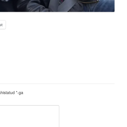
st
ähistatud
*
-ga