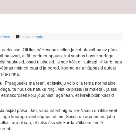
tosilma
Leave a reply
arklasse. Oli ilus päikesepaisteline ja kohutavalt palav päev
lt palavad, aitäh perimenopaus), kui saabus buss koertega.
 haukusid, osad niutsusid, ja see kõik oli kuidagi nii kurb, aga
 võtmas mitmed paarid ja pered, koerad aina hüppasid autost
siia-sinna.
uju. Praeguseks ma tean, et kivikuju võib olla tema normaalne
a, ta nuuskis natuke ringi, vist ka pissis (ei mäleta), ja siis
esmakordselt koju jõudmist, aga tean, et kiirelt pidin kassid
ksid asjad paika. Jah, vana närvihaigus-ise-Naasu on ikka veel
ingi, aga koeraga veel sõprust ei tee. Sussu on aga ammu juba
lest aru ei saa, et miks üks viis korda väiksem imelik
kurdab.