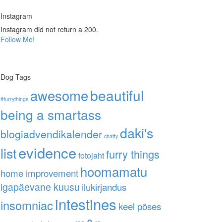
Instagram
Instagram did not return a 200.
Follow Me!
Dog Tags
awesome
beautiful
#furrythings
being a smartass
daki's
blogiadvendikalender
chatty
evidence
list
furry things
fotojaht
hoomamatu
home improvement
igapäevane kuusu
ilukirjandus
intestines
insomniac
keel põses