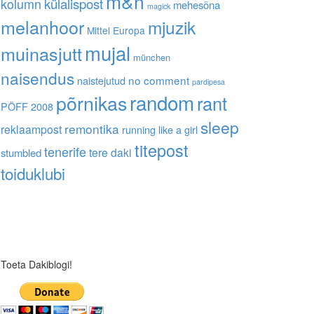
m&n
kolumn
külalispost
mehesõna
magick
melanhoor
mjuzik
Mittel Europa
mujal
muinasjutt
münchen
naisendus
no comment
naistejutud
pardipesa
random
põrnikas
rant
PÖFF 2008
sleep
remontika
reklaampost
running like a girl
titepost
tenerife
tere daki
stumbled
toiduklubi
Toeta Dakiblogi!