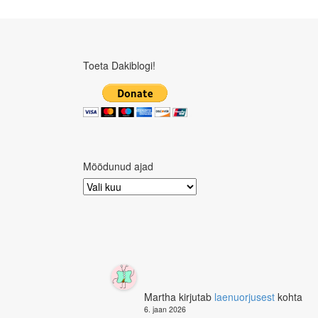
Toeta Dakiblogi!
Möödunud ajad
Möödunud
ajad
Martha
kirjutab
laenuorjusest
kohta
6. jaan 2026