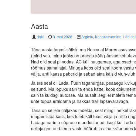
Aasta
daki
9. mai 2026
Argielu
,
Kooskasvamine
,
Läbi fo
Täna aasta tagasi sõitsin ma Rocca al Mares asuvasse p
(mind you, minu jaoks on praegu kõik päevad kohutava
Nad olid seal pimedas, AC küll huugamas, aga osad neist
rõõmus samal ajal. Minuga koos olid seal koera vastu
välja, anti kaasa paberid ja sabad aina käisid viuh-viuh 
Ja siis seal oli Lada. Puuri taganurgas, peaaegu kivik
seisund. Ma lõpuks sain ta enda kätte, koos dokumentideg
sain ta kuidagi autosse. Ma ausalt isegi ei mäleta tema 
ühte tuppa eraldama ja hakkas trall lapseväravaga.
Täna on sellele naljakas mõelda, sest mingil hetkel lä
magamistoa kass, kes tuleb küll toast välja ja hiilib r
Ladaga parima sõpruse moodustanud, isegi kui Lada sel
neljajalgne end tema vastu hõõrub ja aina kräunudes 