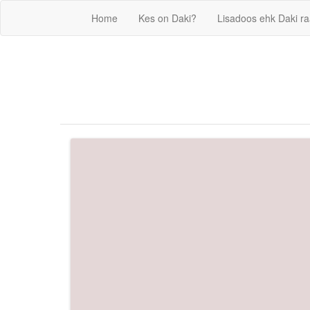
Home
Kes on Daki?
Lisadoos ehk Daki r