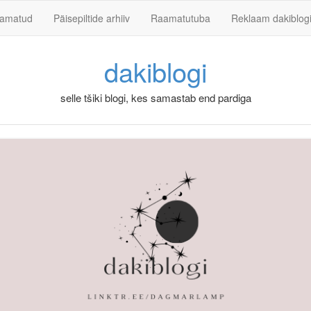
Skip to content
aamatud
Päisepiltide arhiiv
Raamatutuba
Reklaam dakiblog
dakiblogi
selle tšiki blogi, kes samastab end pardiga