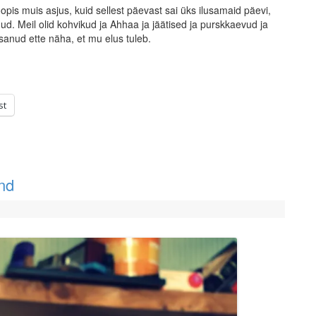
oopis muis asjus, kuid sellest päevast sai üks ilusamaid päevi,
d. Meil olid kohvikud ja Ahhaa ja jäätised ja purskkaevud ja
osanud ette näha, et mu elus tuleb.
st
and