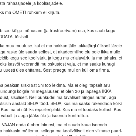
nata rahaasjadele ja kooliasjadele.
miks ma OMETI rohkem ei kirjuta.
tuleb see kõige mõnusam (ja frustreerivam) osa, kus saab kogu
DATA, tõsiselt.
a muu muutuse, kui et ma hakkan jälle takkajärgi ülikooli järele
a raske üle saada sellest, et akadeemiline elu pole ikka mulle
eeldib kogu see koolivärk, ja kogu mu erialavärk, ja ma tahaks, et
leks kasvõi veerandit mu oskustest vaja, et ma saaks kuhugi
lu uuesti üles ehitama. Sest praegu mul on küll oma firma,
a peaksin siiski 9st 5ni töö leidma. Ma ei olegi täpselt aru
undungi kõigile nii megaluuser, et olen 30 ja lapsega IKKA
st, sisuliselt. Neil puhkudel ma tavaliselt hinges nutan, aga
otsisin aastaid SEDA tööd. SEDA, kus ma saaks rakendada kõiki
 Kus ma ei nühiks reporteripinki. Kus ma ei toodaks kollast. Kus
abalt ja aega jääks üle ja iseenda kontrollida.
ma VAJAN enda ümber inimesi, ma ei suuda kaua iseenda
 Ma hakkasin mõtlema, kellega ma kooliväliselt olen viimase paari-