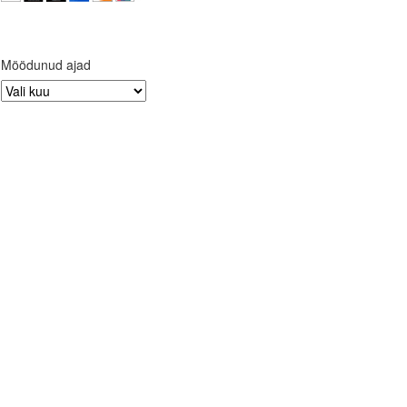
Möödunud ajad
Möödunud
ajad