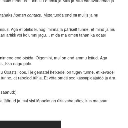
 ja mulle meenus… ainult Lemmik ja Mila ja Mila vanavanemad ja
a tahaks
human contact
i. Mitte tunda end nii mullis ja nii
msus. Aga et oleks kuhugi minna ja päriselt tunne, et mind ja mu
ari artikli või kolumni jagu… mida ma ometi tahan ka edasi
s inimene end otsida. Õigemini, mul on end ammu leitud. Aga
s, ikka nagu pole.
gu Coastsi loos. Helgematel hetkedel on tugev tunne, et kevadel
unne, et rabeled tühja. Et võta ometi see kassapidajatöö ja ära
e saanud:)
a jäänud ja mul vist lõppeks on üks vaba päev, kus ma saan