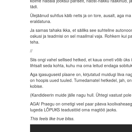
kolme nädala jooksul päriselt, näost-näkku rääkinud,
tädi.
Ülejäänud suhtlus käib netis ja on tore, ausalt, aga m
eraldatuna.
Ja samas tahaks ikka, et säiliks see suhteline autonoo
oskusi ja teadmisi on sel maailmal vaja. Rohkem kui pa
teha.
//
Siis ongi vahel sellised hetked, et kaua ometi võib ük
lihtsalt seda kohta, kuhu ma oma leitud endaga sobituk
Aga igasuguseid plaane on, kirjutatud muidugi liiva na
on hoopis uued tuuled. Tumedamatel hetkedel, jah, on t
kobise.
(Kandideerin muide jälle nagu hull. Ühtegi vastust pol
AGA! Praegu on ometigi veel paar päeva koolivaheaeg
lugeda LÕPUKS teadustöid oma magtöö jaoks.
This feels like true bliss.