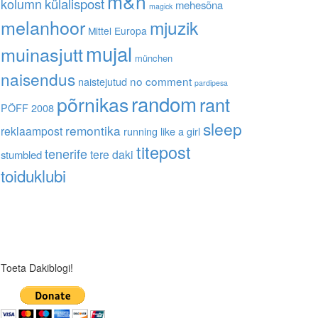
m&n
kolumn
külalispost
mehesõna
magick
melanhoor
mjuzik
Mittel Europa
mujal
muinasjutt
münchen
naisendus
no comment
naistejutud
pardipesa
random
põrnikas
rant
PÖFF 2008
sleep
remontika
reklaampost
running like a girl
titepost
tenerife
tere daki
stumbled
toiduklubi
Toeta Dakiblogi!