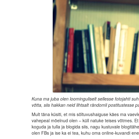
Kuna ma juba olen loominguliselt sellesse fotojahti suh
võtta, siis hakkan neid lihtsalt rändomli postitustesse
Mult täna küsiti, et mis sõltuvushaiguse käes ma vaevlen
vahepeal mõelnud olen – küll natuke teises võtmes. Et 
koguda ja tulla ja blogida siis, nagu kustuvale blogitähe
olen FBs ja ise ka ei tea, kuhu oma online-kuvandi ene