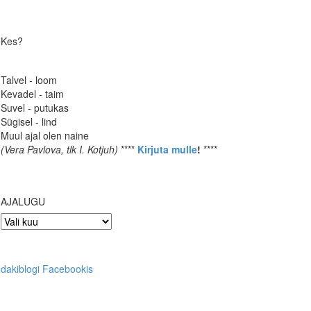
Kes?
Talvel - loom
Kevadel - taim
Suvel - putukas
Sügisel - lind
Muul ajal olen naine
(Vera Pavlova, tlk I. Kotjuh)
****
Kirjuta mulle
!
****
AJALUGU
AJALUGU
dakiblogi Facebookis