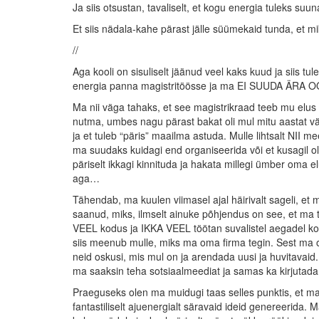
Ja siis otsustan, tavaliselt, et kogu energia tuleks suu
Et siis nädala-kahe pärast jälle süümekaid tunda, et 
//
Aga kooli on sisuliselt jäänud veel kaks kuud ja siis 
energia panna magistritöösse ja ma EI SUUDA ÄRA OO
Ma nii väga tahaks, et see magistrikraad teeb mu elus k
nutma, umbes nagu pärast bakat oli mul mitu aastat väg
ja et tuleb “päris” maailma astuda. Mulle lihtsalt NII m
ma suudaks kuidagi end organiseerida või et kusagil o
päriselt ikkagi kinnituda ja hakata millegi ümber oma e
aga…
Tähendab, ma kuulen viimasel ajal häirivalt sageli, et m
saanud, miks, ilmselt ainuke põhjendus on see, et ma t
VEEL kodus ja IKKA VEEL töötan suvalistel aegadel kodu
siis meenub mulle, miks ma oma firma tegin. Sest ma 
neid oskusi, mis mul on ja arendada uusi ja huvitavaid.
ma saaksin teha sotsiaalmeediat ja samas ka kirjutada v
Praeguseks olen ma muidugi taas selles punktis, et 
fantastiliselt ajuenergialt säravaid ideid genereerida.