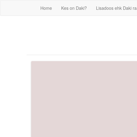
Home
Kes on Daki?
Lisadoos ehk Daki r