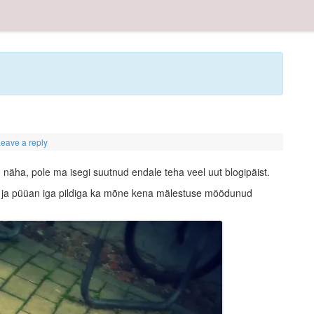
eave a reply
gu näha, pole ma isegi suutnud endale teha veel uut blogipäist.
wni ja püüan iga pildiga ka mõne kena mälestuse möödunud