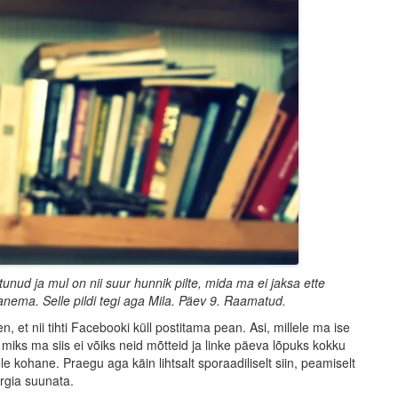
tunud ja mul on nii suur hunnik pilte, mida ma ei jaksa ette
 panema. Selle pildi tegi aga Mila. Päev 9. Raamatud.
, et nii tihti Facebooki küll postitama pean. Asi, millele ma ise
miks ma siis ei võiks neid mõtteid ja linke päeva lõpuks kokku
le kohane. Praegu aga käin lihtsalt sporaadiliselt siin, peamiselt
rgia suunata.