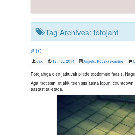
Tag Archives:
fotojaht
#10
daki
12. nov. 2014
Argielu
,
Kooskasvamine
L
Fotojahiga olen jätkuvalt piltide töötlemise faasis. Na
Aga mõtlesin, et äkki teen siis aasta lõpuni countdo
aastast talletada.