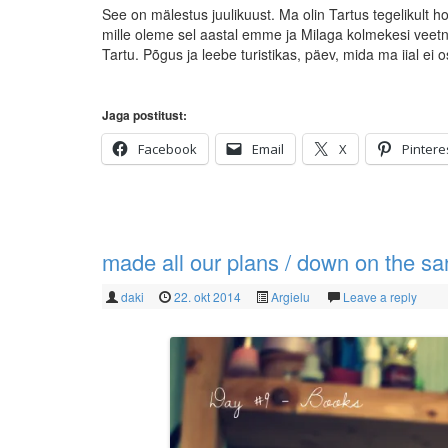
See on mälestus juulikuust. Ma olin Tartus tegelikult h
mille oleme sel aastal emme ja Milaga kolmekesi veetnu
Tartu. Põgus ja leebe turistikas, päev, mida ma iial ei 
Jaga postitust:
Facebook
Email
X
Pintere
made all our plans / down on the s
daki
22. okt 2014
Argielu
Leave a reply