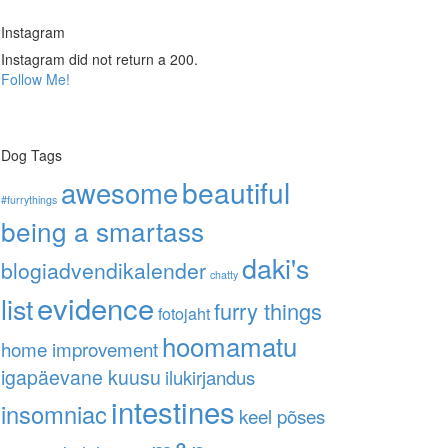
Instagram
Instagram did not return a 200.
Follow Me!
Dog Tags
awesome
beautiful
#furrythings
being a smartass
daki's
blogiadvendikalender
chatty
evidence
list
furry things
fotojaht
hoomamatu
home improvement
igapäevane kuusu
ilukirjandus
intestines
insomniac
keel põses