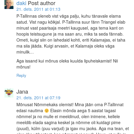
daki
Post author
21. dets. 2011 at 01:13
P-Tallinnas oleneb vist väga palju, kuhu tänavale elama
satud. Vist nagu kõikjal. P-Tallinna suur fänn Triangel elab
minust vast paarisaja meetri kaugusel, aga tema kant on
hoopis teistsugune ja ma saan aru, miks ta seda fännab.
Ometi, kuigi siin on lahedaid kohti, eriti Kalamajas, ei taha
ma siia jääda. Kuigi arvasin, et Kalamaja oleks väga
minulik…
Aga issand kui mõnus oleks kuulda lipuheiskamist! Nii
mõnus!
Reply
Jana
21. dets. 2011 at 07:19
Mõnusat Nõmmekaks olemist! Mina jään oma P-Tallinnat
edasi nautima
Elasin mõnda aega 5 aastat tagasi
nõmmel ja no mulle ei meeldinud, olen inimene, kellele
meeldib elada sagina keskel ja nõmme oli kuidagi pime
(puud), külm (puu varjud) ja igav mu jaoks. Aga ma tean, et