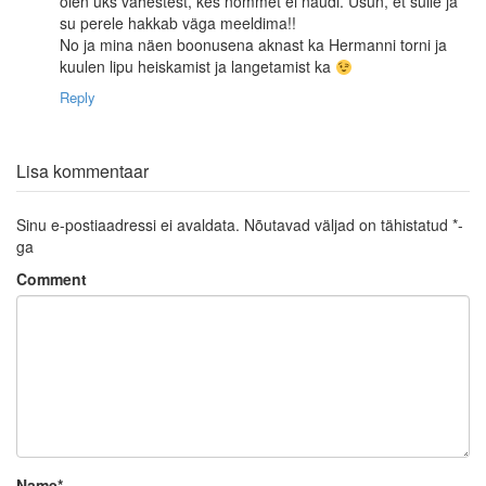
olen üks vähestest, kes nõmmet ei naudi. Usun, et sulle ja
su perele hakkab väga meeldima!!
No ja mina näen boonusena aknast ka Hermanni torni ja
kuulen lipu heiskamist ja langetamist ka
Reply
Lisa kommentaar
Sinu e-postiaadressi ei avaldata.
Nõutavad väljad on tähistatud
*
-
ga
Comment
Name
*