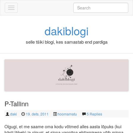
Skip to content
Search
for:
dakiblogi
selle tšiki blogi, kes samastab end pardiga
P-Tallinn
daki
19. dets. 2011
hoomamatu
5 Replies
Olgugi, et me saame oma kodu võtmed alles aasta lõpuks (kui
hästi läheb) ja olgugi, et sinna vannitoa ehitamisega võib minna