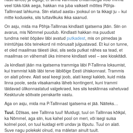
veel tükk-tükk aega, hakkan ma juba vaikselt mõttes Põhja-
Tallinnast lahkuma. Siin elatud aasta+ jooksul on ta ikkagi ju – kui
mitte koduseks, siis tuttavlikuks ikka saanud.
On asju, mida ma Põhja-Tallinnas kindlasti igatsema jään. Siin on
avarus, mis Nõmmel puudub. Kindlasti hakkan ma puudust
tundma neist ööpäev läbi avatud
putkadest
, mis on pimedas ja
inimtühjas öös teinekord nii mõnusalt julgustavad. Et kui on tunne,
et oled maailmas täiesti üksi, siis seda putkat nähes sa tead, et
maailmas on vähemalt üks inimene kindlasti veel – see kioskitädi.
Ja kindlasti jään ma igatsema trammiga läbi P-Tallinna loksumist,
kui trammist käib läbi terve läbilõige Eesti ühiskonnast. Trammis
on alati põnev. Alati seal keegi joob, alati keegi kakleb, kuid mida
linna poole, seda viisakamaks läheb kontingent, kuni trammi
täidavad ülikonnastatud valgekraed, kes siis kesklinnas vahetuvad
Keskturule sõitvate penskarite vastu.
Aga on asju, mida ma P-Tallinnast igatsema ei jää. Näiteks…
Tuul.
Džiisas, see Tallinna tuul! Muidugi, tuul on Tallinnas kõikjal,
ka Nõmmel, aga siin, kus kahel pool on meri, või isegi suisa
kolmel pool, on tuul kuidagi eriti undav ja lõputu. Tuul on alati.
Suve nagu polekski olnud, ma mäletan ainult tuult.