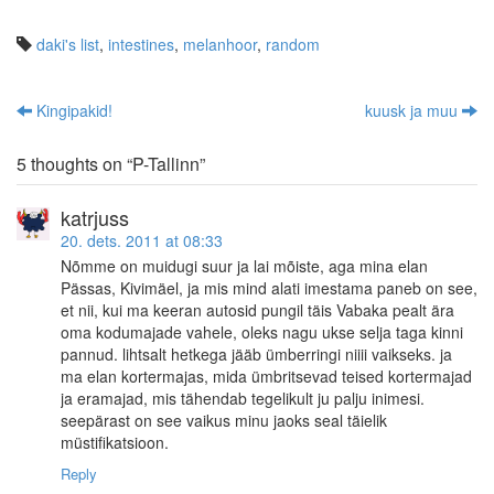
daki's list
,
intestines
,
melanhoor
,
random
Kingipakid!
kuusk ja muu
Post navigation
5 thoughts on “
P-Tallinn
”
katrjuss
20. dets. 2011 at 08:33
Nõmme on muidugi suur ja lai mõiste, aga mina elan
Pässas, Kivimäel, ja mis mind alati imestama paneb on see,
et nii, kui ma keeran autosid pungil täis Vabaka pealt ära
oma kodumajade vahele, oleks nagu ukse selja taga kinni
pannud. lihtsalt hetkega jääb ümberringi niiii vaikseks. ja
ma elan kortermajas, mida ümbritsevad teised kortermajad
ja eramajad, mis tähendab tegelikult ju palju inimesi.
seepärast on see vaikus minu jaoks seal täielik
müstifikatsioon.
Reply