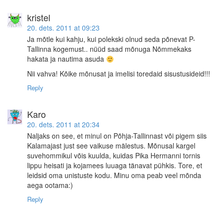
kristel
20. dets. 2011 at 09:23
Ja mõtle kui kahju, kui polekski olnud seda põnevat P-
Tallinna kogemust.. nüüd saad mõnuga Nõmmekaks
hakata ja nautima asuda
Nii vahva! Kõike mõnusat ja imelisi toredaid sisustusideid!!!
Reply
Karo
20. dets. 2011 at 20:34
Naljaks on see, et minul on Põhja-Tallinnast või pigem siis
Kalamajast just see vaikuse mälestus. Mõnusal kargel
suvehommikul võis kuulda, kuidas Pika Hermanni tornis
lippu heisati ja kojamees luuaga tänavat pühkis. Tore, et
leidsid oma unistuste kodu. Minu oma peab veel mõnda
aega ootama:)
Reply