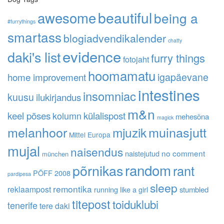
awesome
beautiful
being a
#furrythings
smartass
blogiadvendikalender
chatty
evidence
daki's list
furry things
fotojaht
hoomamatu
home improvement
igapäevane
intestines
insomniac
kuusu
ilukirjandus
m&n
keel põses
kolumn
külalispost
mehesõna
magick
melanhoor
muinasjutt
mjuzik
Mittel Europa
mujal
naisendus
no comment
naistejutud
münchen
random
põrnikas
rant
PÖFF 2008
pardipesa
sleep
remontika
reklaampost
running like a girl
stumbled
titepost
toiduklubi
tenerife
tere daki