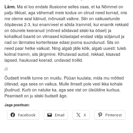
Lärm.
Ma ei loo endale illusioone selles osas, et ka Nõmmel on
palju liiklust, aga vähemalt meie kodus on olnud need korrad, mis
me oleme seal käinud, mõnusalt vaikne. Siin on vaikusetunde
ööpäevas 2-3, kui enam/veel ei sõida trammid, kui enamik rekkaid
on ööunele keeranud (mõned sõidavad siiski ka öösel) ja
kohalikud baarid on viimased külastajad endast välja süljanud ja
nad on lärmates korteritesse edasi jooma suundunud. Siis on
need paar hetke vaikust. Ning algab jälle kõik, algab uuesti: tuleb
kolinal tramm, siis järgmine. Kihutavad autod, rekkad, kisavad
lapsed, haukuvad koerad, undavad trollid.
///
Õudselt imelik tunne on muidu. Püüan kuulata, mida mu mõtted
ütlevad, aga sees on vaikus. Mulle ilmselt pole veel ikka kohale
jõudnud. Kurb on natuke ka, aga see vist on üleüldine kurbus.
Peamiselt on ju siiski õudselt äge.
Jaga postitust:
Facebook
Email
X
Pinterest