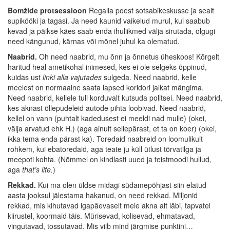
Bomžide protsessioon
Regalia poest sotsabikeskusse ja sealt
supikööki ja tagasi. Ja need kaunid vaikelud murul, kui saabub
kevad ja päikse käes saab enda ihuliikmed välja sirutada, olgugi
need kängunud, kärnas või mõnel juhul ka olematud.
Naabrid.
Oh need naabrid, mu õnn ja õnnetus üheskoos! Kõrgelt
haritud heal ametikohal inimesed, kes ei ole selgeks õppinud,
kuidas ust
linki alla vajutades
sulgeda. Need naabrid, kelle
meelest on normaalne saata lapsed koridori jalkat mängima.
Need naabrid, kellele tuli korduvalt kutsuda politsei. Need naabrid,
kes aknast õllepudeleid autode pihta loobivad. Need naabrid,
kellel on vann (puhtalt kadedusest ei meeldi nad mulle) (okei,
välja arvatud ehk H.) (aga ainult sellepärast, et ta on koer) (okei,
ikka tema enda pärast ka). Toredaid naabreid on loomulikult
rohkem, kui ebatoredaid, aga teate ju küll ütlust tõrvatilga ja
meepoti kohta. (Nõmmel on kindlasti uued ja teistmoodi hullud,
aga
that’s life.
)
Rekkad.
Kui ma olen üldse midagi südamepõhjast siin elatud
aasta jooksul jälestama hakanud, on need rekkad. Miljonid
rekkad, mis kihutavad igapäevaselt meie akna alt läbi, tapvatel
kiirustel, koormaid täis. Mürisevad, kolisevad, ehmatavad,
vingutavad, tossutavad. Mis viib mind järgmise punktini…