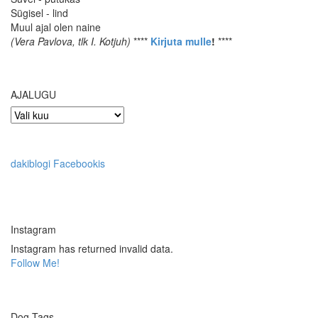
Sügisel - lind
Muul ajal olen naine
(Vera Pavlova, tlk I. Kotjuh)
****
Kirjuta mulle
!
****
AJALUGU
AJALUGU
dakiblogi Facebookis
Instagram
Instagram has returned invalid data.
Follow Me!
Dog Tags