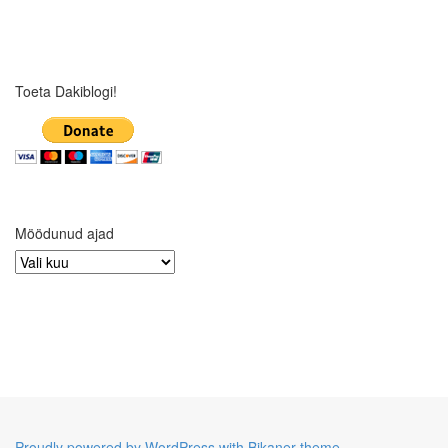
Toeta Dakiblogi!
Möödunud ajad
Möödunud
ajad
Proudly powered by WordPress
with Bikaner theme