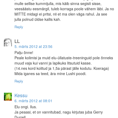
mulle sellise kummijulla, mis käib sinna segisti sisse,
veesäästu eesmärgil, tuleb korraga poole vähem läbi. Ja no
MITTE midagi ei pritsi, nii et ma olen väga rahul. Ja see
julla polnud üldse kallis kah.
Reply
LL
5. märts 2012 at 23:56
Palju õnne!
Peale kolimisi ja muid elu-üllatuste-treeninguid pole õnneks
muud vaja kui vanni ja lapikuks litsutuid kasse.
(14.nes kord kolitud ja 1,5a pärast jälle kodutu. Koeraga)
Mida iganes sa teed, ära mine Lushi poodi.
Reply
Kessu
6. märts 2012 at 08:01
Elu ongi. Ilus.
Ja peaasi, et on vannitubad, nagu kirjutas juba Gerry
Durrell.