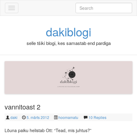
Skip to content
Search
for:
dakiblogi
selle tšiki blogi, kes samastab end pardiga
vannitoast 2
daki
5. märts 2012
hoomamatu
10 Replies
Lõuna paiku helistab Ott: “Tead, mis juhtus?”