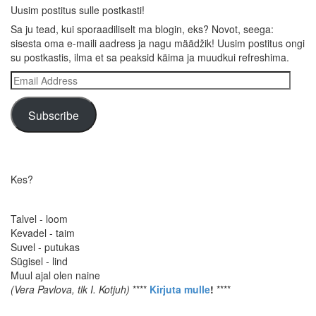
Uusim postitus sulle postkasti!
Sa ju tead, kui sporaadiliselt ma blogin, eks? Novot, seega:
sisesta oma e-maili aadress ja nagu määdžik! Uusim postitus ongi
su postkastis, ilma et sa peaksid käima ja muudkui refreshima.
Email
Address
Subscribe
Kes?
Talvel - loom
Kevadel - taim
Suvel - putukas
Sügisel - lind
Muul ajal olen naine
(Vera Pavlova, tlk I. Kotjuh)
****
Kirjuta mulle
!
****