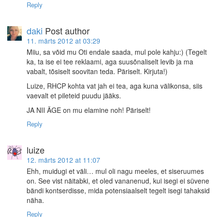
Reply
daki
Post author
11. märts 2012 at 03:29
Miiu, sa võid mu Oti endale saada, mul pole kahju:) (Tegelt
ka, ta ise ei tee reklaami, aga suusõnaliselt levib ja ma
vabalt, tõsiselt soovitan teda. Päriselt. Kirjuta!)
Luize, RHCP kohta vat jah ei tea, aga kuna välikonsa, siis
vaevalt et pileteid puudu jääks.
JA NII ÄGE on mu elamine noh! Päriselt!
Reply
luize
12. märts 2012 at 11:07
Ehh, muidugi et väli… mul oli nagu meeles, et siseruumes
on. See vist näitabki, et oled vananenud, kui isegi ei süvene
bändi kontserdisse, mida potensiaalselt tegelt isegi tahaksid
näha.
Reply