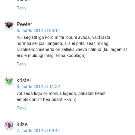
Reply
Peeter
6. märts 2012 at 08:14
Kui segistit iga kord mitte lõpuni avada, vaid lasta
normaalsel joal langeda, siis ei pritsi sealt midagi.
Disainerid/insenerid on selleks vaeva näinud (kui tegemist
ei ole muidugi mingi Hiina koopiaga)
Reply
kristel
6. märts 2012 at 11:22
vot seda lugu oli mõnus lugeda, pakatab heast
emotsioonist! hea püänt ikka :))
Reply
luize
7. märts 2012 at 09:44