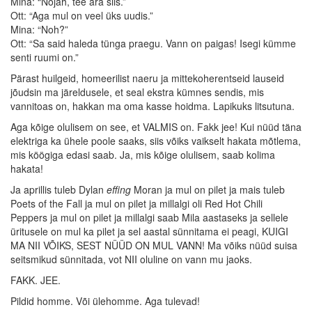
Mina: “Nojah, tee ära siis.”
Ott: “Aga mul on veel üks uudis.”
Mina: “Noh?”
Ott: “Sa said haleda tünga praegu. Vann on paigas! Isegi kümme
senti ruumi on.”
Pärast huilgeid, homeerilist naeru ja mittekoherentseid lauseid
jõudsin ma järeldusele, et seal ekstra kümnes sendis, mis
vannitoas on, hakkan ma oma kasse hoidma. Lapikuks litsutuna.
Aga kõige olulisem on see, et VALMIS on. Fakk jee! Kui nüüd täna
elektriga ka ühele poole saaks, siis võiks vaikselt hakata mõtlema,
mis köögiga edasi saab. Ja, mis kõige olulisem, saab kolima
hakata!
Ja aprillis tuleb Dylan
effing
Moran ja mul on pilet ja mais tuleb
Poets of the Fall ja mul on pilet ja millalgi oli Red Hot Chili
Peppers ja mul on pilet ja millalgi saab Mila aastaseks ja sellele
üritusele on mul ka pilet ja sel aastal sünnitama ei peagi, KUIGI
MA NII VÕIKS, SEST NÜÜD ON MUL VANN! Ma võiks nüüd suisa
seitsmikud sünnitada, vot NII oluline on vann mu jaoks.
FAKK. JEE.
Pildid homme. Või ülehomme. Aga tulevad!