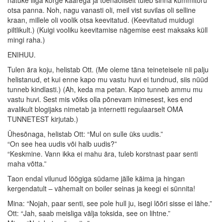
natuke liiga kõrge kaarega ja tõenäoliselt tuleb sinna kummitoru
otsa panna. Noh, nagu vanasti oli, meil vist suvilas oli selline
kraan, millele oli voolik otsa keevitatud. (Keevitatud muidugi
piltlikult.) (Kuigi vooliku keevitamise nägemise eest maksaks küll
mingi raha.)
ENIHUU.
Tulen ära koju, helistab Ott. (Me oleme täna teineteisele nii palju
helistanud, et kui enne kapo mu vastu huvi ei tundnud, siis nüüd
tunneb kindlasti.) (Ah, keda ma petan. Kapo tunneb ammu mu
vastu huvi. Sest mis võiks olla põnevam inimesest, kes end
avalikult blogijaks nimetab ja internetti regulaarselt OMA
TUNNETEST kirjutab.)
Ühesõnaga, helistab Ott: “Mul on sulle üks uudis.”
“On see hea uudis või halb uudis?”
“Keskmine. Vann ikka ei mahu ära, tuleb korstnast paar senti
maha võtta.”
Taon endal vilunud löögiga südame jälle käima ja hingan
kergendatult – vähemalt on boiler seinas ja keegi ei sünnita!
Mina: “Nojah, paar senti, see pole hull ju, isegi lõõri sisse ei lähe.”
Ott: “Jah, saab meisliga välja toksida, see on lihtne.”