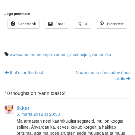
Jaga postitust:
Facebook
Email
X
Pinterest
awesome
,
home improvement
,
muinasjutt
,
remontika
that’s for the best
Naabrimehe sünnipäev ühes
Post navigation
pildis
10 thoughts on “
vannitoast 2
”
tikker
5. märts 2012 at 20:53
Ma armastan neid kaarekujulisi segisteid, mul on köögis
selline. Ähvardati ka, et vesi kukub kõrgelt ja hakkab
pritsima, aga ma poes arutasin seda müüjaga ja ta müüs