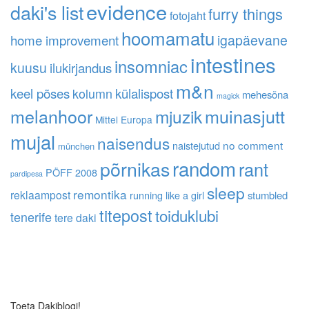
evidence
daki's list
furry things
fotojaht
hoomamatu
home improvement
igapäevane
intestines
insomniac
kuusu
ilukirjandus
m&n
keel põses
kolumn
külalispost
mehesõna
magick
melanhoor
muinasjutt
mjuzik
Mittel Europa
mujal
naisendus
no comment
naistejutud
münchen
random
põrnikas
rant
PÖFF 2008
pardipesa
sleep
remontika
reklaampost
running like a girl
stumbled
titepost
toiduklubi
tenerife
tere daki
Toeta Dakiblogi!