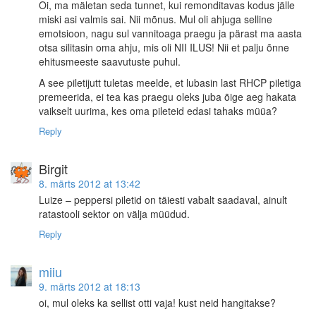
Oi, ma mäletan seda tunnet, kui remonditavas kodus jälle
miski asi valmis sai. Nii mõnus. Mul oli ahjuga selline
emotsioon, nagu sul vannitoaga praegu ja pärast ma aasta
otsa silitasin oma ahju, mis oli NII ILUS! Nii et palju õnne
ehitusmeeste saavutuste puhul.
A see piletijutt tuletas meelde, et lubasin last RHCP piletiga
premeerida, ei tea kas praegu oleks juba õige aeg hakata
vaikselt uurima, kes oma pileteid edasi tahaks müüa?
Reply
Birgit
8. märts 2012 at 13:42
Luize – peppersi piletid on täiesti vabalt saadaval, ainult
ratastooli sektor on välja müüdud.
Reply
miiu
9. märts 2012 at 18:13
oi, mul oleks ka sellist otti vaja! kust neid hangitakse?