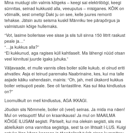
Mina muidugi olin valmis kõigeks – keegi sai elektrilöögi, keegi
sünnitas, seinad kukkusid alla, veeuputus – misiganes. KÕIK on
võimalik, sest ometigi Daki ju on see, kelle juures remonti
tehakse. Jätsin auto seisma kuskil Männiku tee pärapõrgus ja
valmistusin kõige hullemaks.
“Vot, lasime boilerisse vee sisse ja siis tuli sinna 150 liitrit raskust
peale ja…”
“…ja kukkus alla?”
“Ei kukkunud, aga ragises küll kahtlaselt. Ma lähengi nüüd otsan
veel kinnitusi juurde igaks juhuks.”
Väljavaade, et mulle vannis olles boiler sülle kukub, ei olnud eriti
ahvatlev. Asja ei teinud paremaks Naabrinaine, kes, kui ma talle
asjade käiku vahendasin, mainis: “Oh, jah, meil ükskord kukkus
boiler vetsupoti peale. See oli fantastiline. Kas sul ikka kindlustus
on?”
Loomulikult on meil kindlustus, AGA IKKAGI.
Jõudsin siis Nõmmele, boiler oli (veel) seinas. Ja mida ma näen!
Mul on vetsupott! Mul on kraanikauss! Ja mul on MAAILMA
KÕIGE ILUSAM segisti. Päriselt, kui ma oleksin segisti, siis ma
abielluksin oma vannitoa segistiga, sest ta on lihtsalt I-LUS. Kuigi