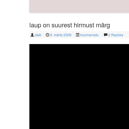
laup on suurest hirmust märg
daki
9. märts 2009
hoomamatu
2 Replies