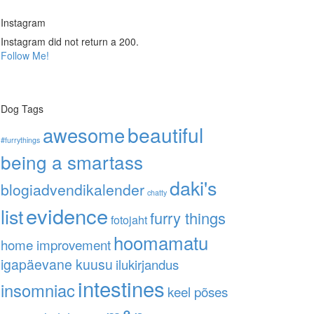
Instagram
Instagram did not return a 200.
Follow Me!
Dog Tags
awesome
beautiful
#furrythings
being a smartass
daki's
blogiadvendikalender
chatty
evidence
list
furry things
fotojaht
hoomamatu
home improvement
igapäevane kuusu
ilukirjandus
intestines
insomniac
keel põses