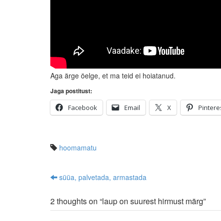
Aga ärge öelge, et ma teid ei hoiatanud.
Jaga postitust:
Facebook
Email
X
Pintere
hoomamatu
süüa, palvetada, armastada
Post navigation
2 thoughts on “
laup on suurest hirmust märg
”