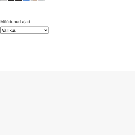
Möödunud ajad
Möödunud
ajad