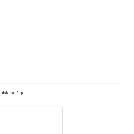
ähistatud
*
-ga