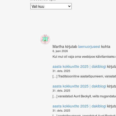
Möödunud
ajad
Martha
kirjutab
laenuorjusest
kohta
6. jaan 2026
Kui mul oli vaja oma veebipoe käivitamiseks
aasta kokkuvõte 2025 | dakiblogi
kirju
31. dets. 2025
[…] Traditsiooniline aastalõpumeem, varasta
aasta kokkuvõte 2025 | dakiblogi
kirju
31. dets. 2025
[…] varastatud Aunt Beckylt, veits mugandat
aasta kokkuvõte 2025 | dakiblogi
kirju
31. dets. 2025
[…] aastalõpumeem, varastatud Aunt Beckylt,