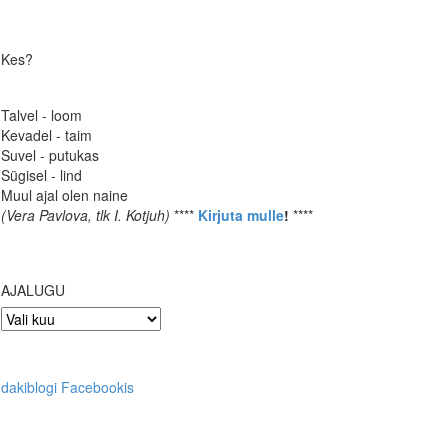
Kes?
Talvel - loom
Kevadel - taim
Suvel - putukas
Sügisel - lind
Muul ajal olen naine
(Vera Pavlova, tlk I. Kotjuh)
****
Kirjuta mulle
!
****
AJALUGU
AJALUGU
dakiblogi Facebookis