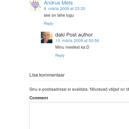
Andrus Mets
9. märts 2009 at 23:35
see on lahe lugu
Reply
daki
Post author
10. märts 2009 at 00:56
Minu meelest ka:D
Reply
Lisa kommentaar
Sinu e-postiaadressi ei avaldata.
Nõutavad väljad on t
Comment