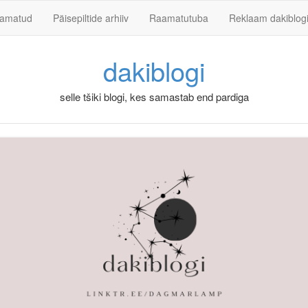
Skip to content
aamatud
Päisepiltide arhiiv
Raamatutuba
Reklaam dakiblog
dakiblogi
selle tšiki blogi, kes samastab end pardiga