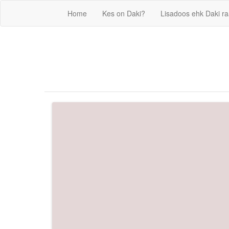
Home
Kes on Daki?
Lisadoos ehk Daki r