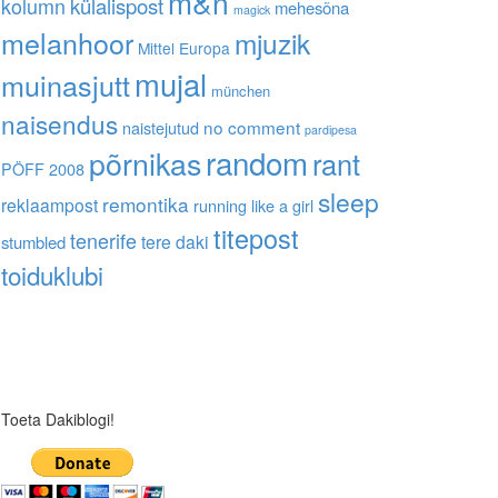
m&n
kolumn
külalispost
mehesõna
magick
melanhoor
mjuzik
Mittel Europa
mujal
muinasjutt
münchen
naisendus
no comment
naistejutud
pardipesa
random
põrnikas
rant
PÖFF 2008
sleep
remontika
reklaampost
running like a girl
titepost
tenerife
tere daki
stumbled
toiduklubi
Toeta Dakiblogi!