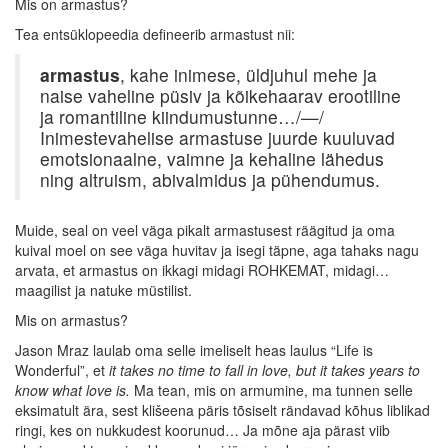
Mis on armastus?
Tea entsüklopeedia defineerib armastust nii:
armastus
, kahe inimese, üldjuhul mehe ja
naise vaheline püsiv ja kõikehaarav erootiline
ja romantiline kiindumustunne…/—/
Inimestevahelise armastuse juurde kuuluvad
emotsionaalne, vaimne ja kehaline lähedus
ning altruism, abivalmidus ja pühendumus.
Muide, seal on veel väga pikalt armastusest räägitud ja oma
kuival moel on see väga huvitav ja isegi täpne, aga tahaks nagu
arvata, et armastus on ikkagi midagi ROHKEMAT, midagi…
maagilist ja natuke müstilist.
Mis on armastus?
Jason Mraz laulab oma selle imeliselt heas laulus “Life is
Wonderful”, et
it takes no time to fall in love, but it takes years to
know what love is.
Ma tean, mis on armumine, ma tunnen selle
eksimatult ära, sest klišeena päris tõsiselt rändavad kõhus liblikad
ringi, kes on nukkudest koorunud… Ja mõne aja pärast viib