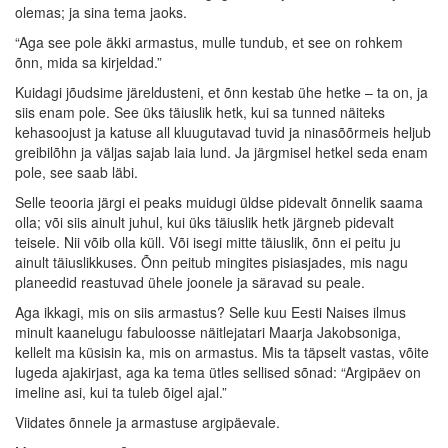
olemas; ja sina tema jaoks.
“Aga see pole äkki armastus, mulle tundub, et see on rohkem
õnn, mida sa kirjeldad.”
Kuidagi jõudsime järeldusteni, et õnn kestab ühe hetke – ta on, ja
siis enam pole. See üks täiuslik hetk, kui sa tunned näiteks
kehasoojust ja katuse all kluugutavad tuvid ja ninasõõrmeis heljub
greibilõhn ja väljas sajab laia lund. Ja järgmisel hetkel seda enam
pole, see saab läbi.
Selle teooria järgi ei peaks muidugi üldse pidevalt õnnelik saama
olla; või siis ainult juhul, kui üks täiuslik hetk järgneb pidevalt
teisele. Nii võib olla küll. Või isegi mitte täiuslik, õnn ei peitu ju
ainult täiuslikkuses. Õnn peitub mingites pisiasjades, mis nagu
planeedid reastuvad ühele joonele ja säravad su peale.
Aga ikkagi, mis on siis armastus? Selle kuu Eesti Naises ilmus
minult kaanelugu fabuloosse näitlejatari Maarja Jakobsoniga,
kellelt ma küsisin ka, mis on armastus. Mis ta täpselt vastas, võite
lugeda ajakirjast, aga ka tema ütles sellised sõnad: “Argipäev on
imeline asi, kui ta tuleb õigel ajal.”
Viidates õnnele ja armastuse argipäevale.