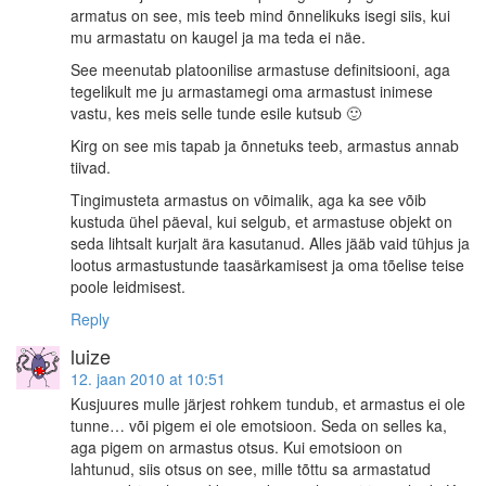
armatus on see, mis teeb mind õnnelikuks isegi siis, kui
mu armastatu on kaugel ja ma teda ei näe.
See meenutab platoonilise armastuse definitsiooni, aga
tegelikult me ju armastamegi oma armastust inimese
vastu, kes meis selle tunde esile kutsub 🙂
Kirg on see mis tapab ja õnnetuks teeb, armastus annab
tiivad.
Tingimusteta armastus on võimalik, aga ka see võib
kustuda ühel päeval, kui selgub, et armastuse objekt on
seda lihtsalt kurjalt ära kasutanud. Alles jääb vaid tühjus ja
lootus armastustunde taasärkamisest ja oma tõelise teise
poole leidmisest.
Reply
luize
12. jaan 2010 at 10:51
Kusjuures mulle järjest rohkem tundub, et armastus ei ole
tunne… või pigem ei ole emotsioon. Seda on selles ka,
aga pigem on armastus otsus. Kui emotsioon on
lahtunud, siis otsus on see, mille tõttu sa armastatud