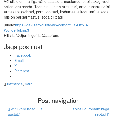
Või siis olen ma liiga vähe aastaid armastanud, et ei oskagi veel
sellest aru saada. Tean ainult oma armumisi, oma teisesuunalisi
armastusi (sõbrad, pere, loomad, kodumaa ja kodulinn) ja seda,
mis on pärisarmastus, seda ei teagi.
[audio:
https://daki.tahvel.info/wp-content/01-Life-Is-
Wonderful.mp3
]
Pilt via @Gjerninger ja @aabram.
Jaga postitust:
Facebook
Email
X
Pinterest
intestines
,
m&n
Post navigation
veel kord head uut
abipalve. romantikaga
aastat:)
seotud