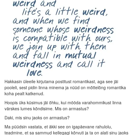
Hakkasin üleeile kirjutama postitust romantikast, aga see jäi
pooleli, sest pidin linna minema ja nüüd on mõttelõng romantika
koha pealt katkenud.
Hoopis üks küsimus jäi õhku, kui mööda varahommikust linna
värskes lumes kõndisime. Mis on armastus?
Daki, mis sinu jaoks on armastus?
Ma püüdsin vastata, et äkki see on igapäevane rahulolu,
teadmine, et sa sammud kellegagi kõrvuti ja ta on alati sinu jaoks