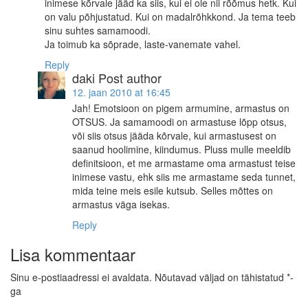
inimese kõrvale jääd ka siis, kui ei ole nii rõõmus hetk. Kui
on valu põhjustatud. Kui on madalrõhkkond. Ja tema teeb
sinu suhtes samamoodi.
Ja toimub ka sõprade, laste-vanemate vahel.
Reply
daki
Post author
12. jaan 2010 at 16:45
Jah! Emotsioon on pigem armumine, armastus on
OTSUS. Ja samamoodi on armastuse lõpp otsus,
või siis otsus jääda kõrvale, kui armastusest on
saanud hoolimine, kiindumus. Pluss mulle meeldib
definitsioon, et me armastame oma armastust teise
inimese vastu, ehk siis me armastame seda tunnet,
mida teine meis esile kutsub. Selles mõttes on
armastus väga isekas.
Reply
Lisa kommentaar
Sinu e-postiaadressi ei avaldata.
Nõutavad väljad on tähistatud
*
-
ga