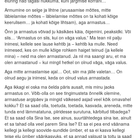
eluring nad tagasi nukkuma, kuni järgmise korrani…
Armumine on selge ja lihtne (arusaamise mõttes, mitte
läbielamise mõttes – läbielamise mõttes on ta kohati kõige
keerulisem… ja kohati kõige lihtsam), aga armastus…
Õnn ja armastus võivad ju käsikäes käia, õigemini, peaksidki. Või
siis… “Armastus on siis, kui on väga valus.” Ma tean nii palju
inimesi, kellele see lause kehtib ja – kehtib ka mulle. Need
inimesed, kes on mulle kõige rohkem haiget teinud (ja kellele
mina) – neid ma olen armastanud. Ja nii ma saangi aru, et ma
olen armastanud – kui mingil hetkel on olnud väga, väga valus.
Aga mitte armastamise ajal… Oot, siin ma jälle valetan… On
olnud aegu ja inimesi, keda on olnud valus
armastada.
Aga ikkagi ei oska ma öelda päris ausalt, mis minu jaoks
armastus on. Võib-olla on see tingimusteta õnnelik olemine,
armastuse argipäev ja mingid väikesed asjad veel kõik omavahel
kokku? Et sa saad olla, toetuda, toetada, kasvada, areneda, mitte
tunda end lämmatatuna, piiridesse surutuna, kärbitud tiibadega?
Et sa saad olla Sina Ise, see ainus, suurtähtedega sina ise, ainult
et sa tahad olla veel parem Sina Ise? Et sa ei pea end väänama
kellegi ja kellegi soovide-sundide ümber, et sa ei kasva kellegi
teise elu ümber väänkasvuks, et sa annad valgust ja toitu ja saad