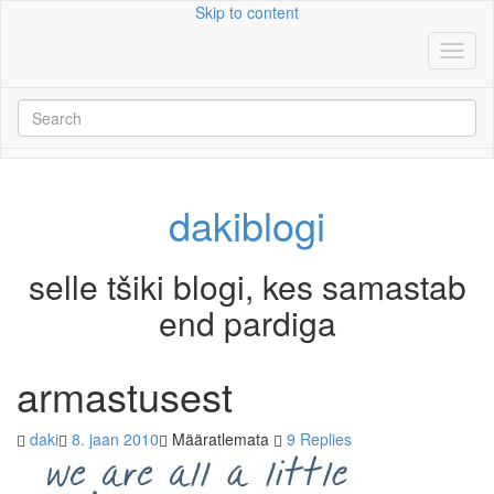
Skip to content
Search
for:
dakiblogi
selle tšiki blogi, kes samastab
end pardiga
armastusest
daki
8. jaan 2010
Määratlemata
9 Replies