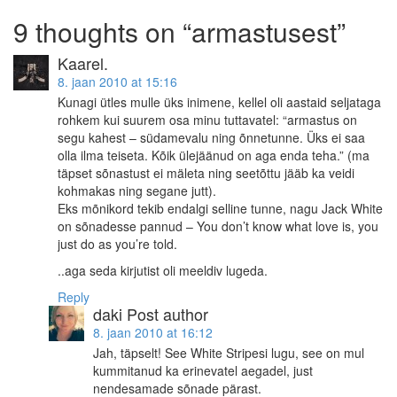
9 thoughts on “
armastusest
”
Kaarel.
8. jaan 2010 at 15:16
Kunagi ütles mulle üks inimene, kellel oli aastaid seljataga
rohkem kui suurem osa minu tuttavatel: “armastus on
segu kahest – südamevalu ning õnnetunne. Üks ei saa
olla ilma teiseta. Kõik ülejäänud on aga enda teha.” (ma
täpset sõnastust ei mäleta ning seetõttu jääb ka veidi
kohmakas ning segane jutt).
Eks mõnikord tekib endalgi selline tunne, nagu Jack White
on sõnadesse pannud – You don’t know what love is, you
just do as you’re told.
..aga seda kirjutist oli meeldiv lugeda.
Reply
daki
Post author
8. jaan 2010 at 16:12
Jah, täpselt! See White Stripesi lugu, see on mul
kummitanud ka erinevatel aegadel, just
nendesamade sõnade pärast.