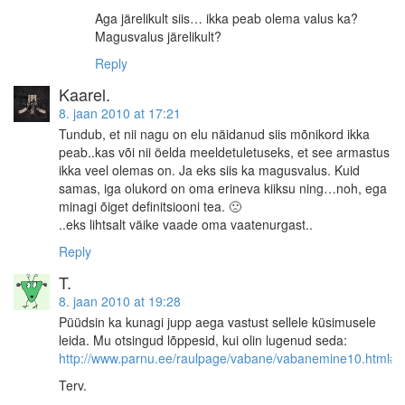
Aga järelikult siis… ikka peab olema valus ka?
Magusvalus järelikult?
Reply
Kaarel.
8. jaan 2010 at 17:21
Tundub, et nii nagu on elu näidanud siis mõnikord ikka
peab..kas või nii öelda meeldetuletuseks, et see armastus
ikka veel olemas on. Ja eks siis ka magusvalus. Kuid
samas, iga olukord on oma erineva kiiksu ning…noh, ega
minagi õiget definitsiooni tea. 🙁
..eks lihtsalt väike vaade oma vaatenurgast..
Reply
T.
8. jaan 2010 at 19:28
Püüdsin ka kunagi jupp aega vastust sellele küsimusele
leida. Mu otsingud lõppesid, kui olin lugenud seda:
http://www.parnu.ee/raulpage/vabane/vabanemine10.html#
Terv.