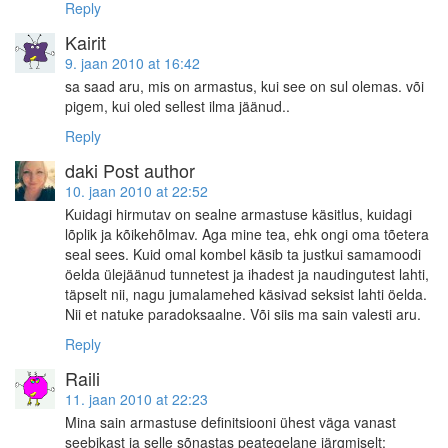
Reply
Kairit
9. jaan 2010 at 16:42
sa saad aru, mis on armastus, kui see on sul olemas. või
pigem, kui oled sellest ilma jäänud..
Reply
daki
Post author
10. jaan 2010 at 22:52
Kuidagi hirmutav on sealne armastuse käsitlus, kuidagi
lõplik ja kõikehõlmav. Aga mine tea, ehk ongi oma tõetera
seal sees. Kuid omal kombel käsib ta justkui samamoodi
öelda ülejäänud tunnetest ja ihadest ja naudingutest lahti,
täpselt nii, nagu jumalamehed käsivad seksist lahti öelda.
Nii et natuke paradoksaalne. Või siis ma sain valesti aru.
Reply
Raili
11. jaan 2010 at 22:23
Mina sain armastuse definitsiooni ühest väga vanast
seebikast ja selle sõnastas peategelane järgmiselt: