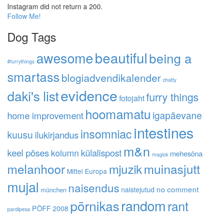
Instagram did not return a 200.
Follow Me!
Dog Tags
awesome
beautiful
being a
#furrythings
smartass
blogiadvendikalender
chatty
evidence
daki's list
furry things
fotojaht
hoomamatu
home improvement
igapäevane
intestines
insomniac
kuusu
ilukirjandus
m&n
keel põses
kolumn
külalispost
mehesõna
magick
melanhoor
muinasjutt
mjuzik
Mittel Europa
mujal
naisendus
no comment
naistejutud
münchen
random
põrnikas
rant
PÖFF 2008
pardipesa