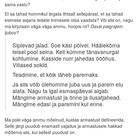
sama vastu?
Et sa tahad hommikul ärgata lihtsalt sellepärast, et sa tahad
esimese asjana teisele inimesele otsa vaadata? Või siis on, nagu
ma kirjutasin väga-väga ammu, hoopis nii?
Davai paigrajem
ljubov?
Siplevad jalad. Soe käsi põlvel. Häälekõma
teisel pool seina. Kell kümme tänavanurgal
kohtumine. Kasside nurr jahedas ööõhus.
Villased sokid.
Teadmine, et kõik läheb paremaks.
Ja siis võib ülehomme juba uus ja parem elu
alata. Nagu ta igal esmaspäeval algab.
Mängime armastust ja õnne ja ilusatjahead.
Mängime edasi ja paremini kui enne.
Ma pole väga ammu mõelnud, kuidas armastust defineerida.
Selle järgi puudub enamasti vajadus ja armastusele hakkad
mõtlema siis, kui sellest puudust on.