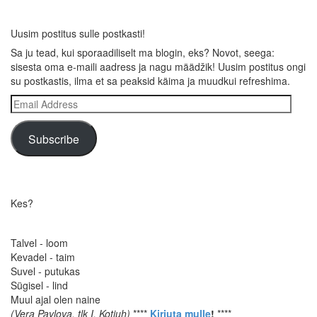
Uusim postitus sulle postkasti!
Sa ju tead, kui sporaadiliselt ma blogin, eks? Novot, seega:
sisesta oma e-maili aadress ja nagu määdžik! Uusim postitus ongi
su postkastis, ilma et sa peaksid käima ja muudkui refreshima.
Email
Address
Subscribe
Kes?
Talvel - loom
Kevadel - taim
Suvel - putukas
Sügisel - lind
Muul ajal olen naine
(Vera Pavlova, tlk I. Kotjuh)
****
Kirjuta mulle
!
****