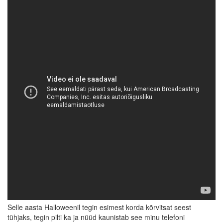
Selle aasta Halloweenil tegin esimest korda kõrvitsat seest
tühjaks, tegin pilti ka ja nüüd kaunistab see minu telefoni