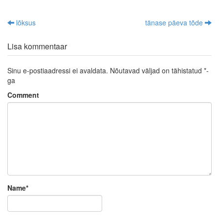
lõksus
tänase päeva tõde
Post navigation
Lisa kommentaar
Sinu e-postiaadressi ei avaldata.
Nõutavad väljad on tähistatud
*
-
ga
Comment
Name
*