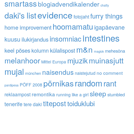
smartass
blogiadvendikalender
chatty
evidence
daki's list
furry things
fotojaht
hoomamatu
home improvement
igapäevane
intestines
insomniac
kuusu
ilukirjandus
m&n
keel põses
kolumn
külalispost
mehesõna
magick
melanhoor
muinasjutt
mjuzik
Mittel Europa
mujal
naisendus
no comment
naistejutud
münchen
random
põrnikas
rant
PÖFF 2008
pardipesa
sleep
remontika
reklaampost
running like a girl
stumbled
titepost
toiduklubi
tenerife
tere daki