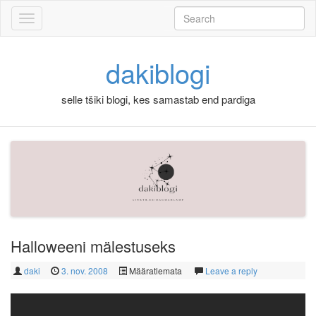
Skip to content
Search
for:
dakiblogi
selle tšiki blogi, kes samastab end pardiga
Halloweeni mälestuseks
daki
3. nov. 2008
Määratlemata
Leave a reply