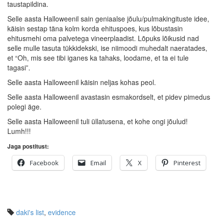
taustapildina.
Selle aasta Halloweenil sain geniaalse jõulu/pulmakingituste idee,
käisin sestap täna kolm korda ehituspoes, kus lõbustasin
ehitusmehi oma palvetega vineerplaadist. Lõpuks lõikusid nad
selle mulle tasuta tükkidekski, ise niimoodi muhedalt naeratades,
et “Oh, mis see tibi iganes ka tahaks, loodame, et ta ei tule
tagasi”.
Selle aasta Halloweenil käisin neljas kohas peol.
Selle aasta Halloweenil avastasin esmakordselt, et pidev pimedus
polegi äge.
Selle aasta Halloweenil tuli üllatusena, et kohe ongi jõulud!
Lumh!!!
Jaga postitust:
Facebook
Email
X
Pinterest
daki's list
,
evidence